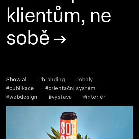
klientům, ne
sobě
→
Show all
#branding
#obaly
#publikace
#orientační systém
#webdesign
#výstava
#interiér