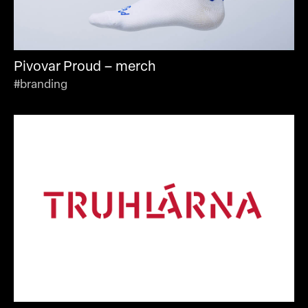
Pivovar Proud – merch
#branding