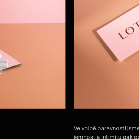
Ve volbě barevnosti jsme
jemnost a intimitu pak p