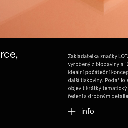
rce,
Zakladatelka značky LOTA
vyrobený z biobavlny a 1
ideální počáteční konce
další tiskoviny. Podařil
objevit krátký tematický
řešení s drobným detaile
info
Klient:
Denisa Navrátilov