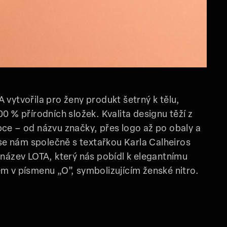
 vytvořila pro ženy produkt šetrný k tělu,
00 % přírodních složek. Kvalita designu těží z
pce – od názvu značky, přes logo až po obaly a
o se nám společně s textařkou Karla Calheiros
 název LOTA, který nás pobídl k elegantnímu
m v písmenu „O”, symbolizujícím ženské nitro.
á – Lota Care