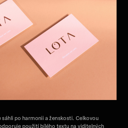
 sáhli po harmonii a ženskosti. Celkovou
odporuje použití bílého textu na viditelných