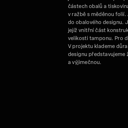
částech obalů a tiskovin
v ražbě s měděnou folií. 
do obalového designu. J
jejíž vnitřní část konstr
velikosti tamponu. Pro da
V projektu klademe důra
designu představujeme 
a výjimečnou.