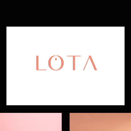
Rok:
2019
#branding
#obaly